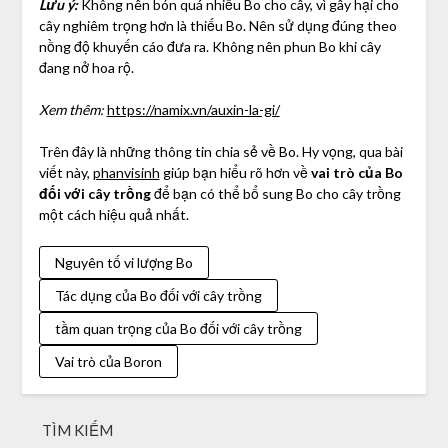
Lưu ý:
Không nên bón quá nhiều Bo cho cây, vì gây hại cho
cây nghiêm trọng hơn là thiếu Bo. Nên sử dụng đúng theo
nồng độ khuyến cáo đưa ra. Không nên phun Bo khi cây
đang nở hoa rộ.
Xem thêm:
https://namix.vn/auxin-la-gi/
Trên đây là những thông tin chia sẻ về Bo. Hy vọng, qua bài
viết này,
phanvisinh
giúp bạn hiểu rõ hơn về
vai trò của Bo
đối với cây trồng
để bạn có thể bổ sung Bo cho cây trồng
một cách hiệu quả nhất.
Nguyên tố vi lượng Bo
Tác dụng của Bo đối với cây trồng
tầm quan trọng của Bo đối với cây trồng
Vai trò của Boron
TÌM KIẾM