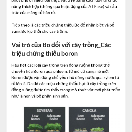
phốt pho ở nhiều loại thực vật ở rễ bằng cách duy trì chức
năng thích hợp (thông qua hoạt động của ATPase) và cấu
trúc của màng tế bào rễ.
Tiếp theo là các triệu chứng thiếu Bo để nhận biết và bổ
sung Bo kịp thời cho cây trồng.
Vai trò của Bo đối với cây trồng_Các
triệu chứng thiếu boron
Hầu hết các loại cây trồng trên đồng ruộng không thể
chuyển hóa Boron qua phloem, từ mô cũ sang mô mới.
Boron được vận động chủ yếu nhờ dòng nước qua xylem từ
rễ lên lá. Do đó các triệu chứng thiếu hụt ở cây trồng trên
đồng ruộng được tìm thấy trong mô thực vật mới phát triển
như lá non và bộ phận sinh sản.