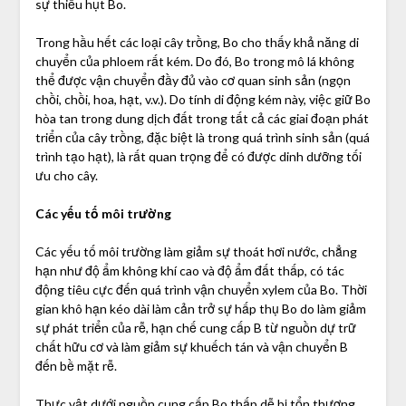
sự thiếu hụt Bo.
Trong hầu hết các loại cây trồng, Bo cho thấy khả năng di
chuyển của phloem rất kém. Do đó, Bo trong mô lá không
thể được vận chuyển đầy đủ vào cơ quan sinh sản (ngọn
chồi, chồi, hoa, hạt, v.v.). Do tính di động kém này, việc giữ Bo
hòa tan trong dung dịch đất trong tất cả các giai đoạn phát
triển của cây trồng, đặc biệt là trong quá trình sinh sản (quá
trình tạo hạt), là rất quan trọng để có được dinh dưỡng tối
ưu cho cây.
Các yếu tố môi trường
Các yếu tố môi trường làm giảm sự thoát hơi nước, chẳng
hạn như độ ẩm không khí cao và độ ẩm đất thấp, có tác
động tiêu cực đến quá trình vận chuyển xylem của Bo. Thời
gian khô hạn kéo dài làm cản trở sự hấp thụ Bo do làm giảm
sự phát triển của rễ, hạn chế cung cấp B từ nguồn dự trữ
chất hữu cơ và làm giảm sự khuếch tán và vận chuyển B
đến bề mặt rễ.
Thực vật dưới nguồn cung cấp Bo thấp dễ bị tổn thương