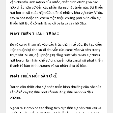
vận chuyển lành mạnh của nước, chất dinh dưỡng và các
hợp chất hữu cơ đến các phần đang phát triển này. Sự thiếu
hụt boron sẽ xuất hiện đầu tiên ở những khu vực này. Ví dụ,
cây ra hoa hoặc còi cọc là một triệu chứng phổ biến của sự
thiếu hụt Bo ở cỏ linh lăng, cỏ ba lá và cây họ đậu.
PHÁT TRIỂN THÀNH TẾ BÀO
Bo và canxi tham gia vào cấu trúc thành tế bào, Bo tạo điều
kiện thuận lợi cho sự di chuyển của canxi vào và bên trong
thực vật. Ví dụ, đậu phộng bị rỗng ruột xảy ra khi sự thiếu
hụt boron làm hạn chế sự di chuyển của canxi, sự phát triển
thành tế bào bình thường và sự phân chia tế bào.
PHÁT TRIỂN NỐT SẦN Ở RỄ
Boron cần thiết cho sự phát triển bình thường của các nốt
sần ở rễ cây họ đậu như cỏ linh lăng, đậu nành và đậu
phộng.
Ngoài ra, Boron có tác động tích cực đến sự hấp thụ kali và