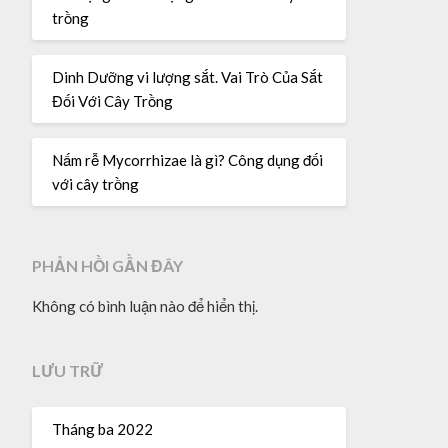
trồng
Dinh Dưỡng vi lượng sắt. Vai Trò Của Sắt
Đối Với Cây Trồng
Nấm rễ Mycorrhizae là gì? Công dụng đối
với cây trồng
PHẢN HỒI GẦN ĐÂY
Không có bình luận nào để hiển thị.
LƯU TRỮ
Tháng ba 2022