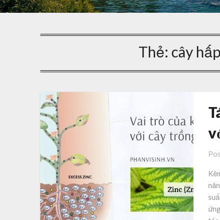
Thẻ:
cây hấ
T
v
Pos
Kẽm
năn
suấ
ứng