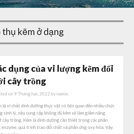
p thụ kẽm ở dạng
ác dụng của vi lượng kẽm đối
ới cây trồng
ted on
9 Tháng hai, 2022
by
namix
 là vi chất dinh dưỡng thực vật có liên quan đến nhiều chức
g sinh lý, nếu cung cấp không đủ kẽm sẽ làm giảm năng
t cây trồng. Kẽm là dinh dưỡng cần thiết trong các phản
 enzyme, quá trình trao đổi chất và phản ứng oxy hóa. Vậy