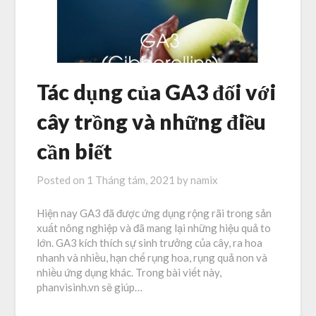
Tác dụng của GA3 đối với
cây trồng và những điều
cần biết
Posted on
1 Tháng tám, 2021
by
namix
Hiện nay GA3 đã được ứng dụng rộng rãi trong sản
xuất nông nghiệp và đã mang lại những hiệu quả to
lớn. GA3 kích thích sự sinh trưởng của cây, ra hoa
nhanh và nhiều, hạn chế rụng hoa, rụng quả non và
nhiều ứng dụng khác. Trong bài viết này,
phanvisinh.vn sẽ giúp…