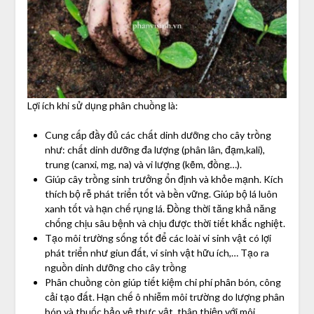
Lợi ích khi sử dụng phân chuồng là:
Cung cấp đầy đủ các chất dinh dưỡng cho cây trồng
như: chất dinh dưỡng đa lượng (phân lân, đạm,kali),
trung (canxi, mg, na) và vi lượng (kẽm, đồng…).
Giúp cây trồng sinh trưởng ổn định và khỏe mạnh. Kích
thích bộ rễ phát triển tốt và bền vững. Giúp bộ lá luôn
xanh tốt và hạn chế rụng lá. Đồng thời tăng khả năng
chống chịu sâu bệnh và chịu được thời tiết khắc nghiệt.
Tạo môi trường sống tốt để các loài vi sinh vật có lợi
phát triển như giun đất, vi sinh vật hữu ích,… Tạo ra
nguồn dinh dưỡng cho cây trồng
Phân chuồng còn giúp tiết kiệm chi phí phân bón, công
cải tạo đất. Hạn chế ô nhiễm môi trường do lượng phân
bón và thuốc bảo vệ thực vật, thân thiện với môi