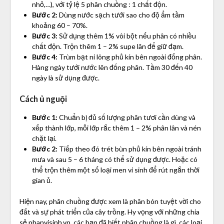
nhỏ,…), với tỷ lệ 5 phân chuồng : 1 chất độn.
Bước 2:
Dùng nước sạch tưới sao cho độ ẩm tầm
khoảng 60 – 70%.
Bước 3:
Sử dụng thêm 1% vôi bột nếu phân có nhiều
chất độn. Trộn thêm 1 – 2% supe lân để giữ đạm.
Bước 4:
Trùm bạt ni lông phủ kín bên ngoài đống phân.
Hàng ngày tưới nước lên đống phân. Tầm 30 đến 40
ngày là sử dụng được.
Cách ủ nguội
Bước 1:
Chuẩn bị đủ số lượng phân tươi cần dùng và
xếp thành lớp, mỗi lớp rắc thêm 1 – 2% phân lân và nén
chặt lại.
Bước 2:
Tiếp theo đó trét bùn phủ kín bên ngoài tránh
mưa và sau 5 – 6 tháng có thể sử dụng được. Hoặc có
thể trộn thêm một số loại men vi sinh để rút ngắn thời
gian ủ.
Hiện nay, phân chuồng được xem là phân bón tuyệt vời cho
đất và sự phát triển của cây trồng. Hy vọng với những chia
sẻ
phanvisinh.vn
, các bạn đã biết phân chuồng là gì, các loại