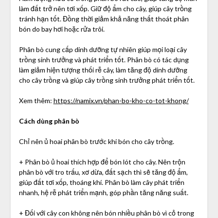
làm đất trở nên tơi xốp. Giữ độ ẩm cho cây, giúp cây trồng
tránh hạn tốt. Đồng thời giảm khả năng thất thoát phân
bón do bay hơi hoặc rửa trôi.
Phân bò cung cấp dinh dưỡng tự nhiên giúp mọi loại cây
trồng sinh trưởng và phát triển tốt. Phân bò có tác dụng
làm giảm hiện tượng thối rễ cây, làm tăng độ dinh dưỡng
cho cây trồng và giúp cây trồng sinh trưởng phát triển tốt.
Xem thêm:
https://namix.vn/phan-bo-kho-co-tot-khong/
Cách dùng phân bò
Chỉ nên ủ hoai phân bò trước khi bón cho cây trồng.
+ Phân bò ủ hoai thích hợp để bón lót cho cây. Nên trộn
phân bò với tro trấu, xơ dừa, đất sạch thì sẽ tăng độ ẩm,
giúp đất tơi xốp, thoáng khí. Phân bò làm cây phát triển
nhanh, hệ rễ phát triển mạnh, góp phần tăng năng suất.
+ Đối với cây con không nên bón nhiều phân bò vì cỏ trong