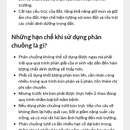
trường.
Cải tạo cấu trúc của đất, tăng khả năng giữ mùn và giữ
ẩm cho đất. Hạn chế hiện tượng xói mòn đất và rửa trôi
các chất dinh dưỡng trong đất.
Những hạn chế khi sử dụng phân
chuồng là gì?
Phân chuồng không thể sử dụng được ngay mà phải
trải qua quá trình phân giải của vi sinh vật dẫn đến hàm
lượng chất dinh dưỡng sẽ thấp hơn.
Phải sử dụng khối lượng phân bón lớn, cần nhân công
nhiều trong quá trình bón phân và ủ phân, tốn thêm chi
phí vận chuyển.
Nhưng trước khi bón phải được thực hiện ủ theo đúng
quy trình nhằm loại bỏ mầm bệnh.
Nếu dùng phân chuồng tươi bón trực tiếp cho cây sẽ
không đem lại hiệu quả cao. Bởi vì giảm năng suất cây
trồng, và có mùi rất hôi làm ảnh hưởng đến môi trường.
Phân chuồng tươi có lẫn nhiều hạt cỏ dại bên trong,
thậm chí có nhiều bào tử của nấm, vi khuẩn hay tuyến