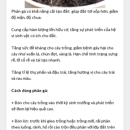
Phân gà có khả năng cải tạo đất: giúp đất tơi xốp hơn, giảm
độ mặn, độ chua.
Cung cấp hàm lượng lớn hữu cơ, tăng sự phát triển của hệ
vi sinh vật có ích cho đất.
Tăng sức đề kháng cho cây trồng, giảm bệnh gây hại cho
cây như xoắn lá, chùn đọt, vàng lá. Hạn chế tình trạng sưng
rễ, lở cổ rễ và tái tạo nhanh.
Tăng tỉ lệ thụ phấn và đậu trái, tăng hương vị cho cây trái
và rau màu.
Cách dùng phân gà:
+ Bón cho cây trồng vào thời kỳ sinh trưởng và phát triển
sẽ đem lại hiệu quả cao.
+ Bón lót: trước khi gieo trồng hoặc trồng mới, rải phân
theo luống, rãnh, hố rồi cào trộn đều phân với lớp đất trên